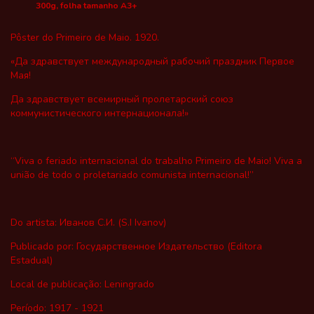
300g, folha tamanho A3+
Pôster do Primeiro de Maio. 1920.
«Да здравствует международный рабочий праздник Первое
Мая!
Да здравствует всемирный пролетарский союз
коммунистического интернационала!»
“Viva o feriado internacional do trabalho Primeiro de Maio! Viva a
união de todo o proletariado comunista internacional!”
Do artista: Иванов С.И. (S.I Ivanov)
Publicado por: Государственное Издательство (Editora
Estadual)
Local de publicação: Leningrado
Período: 1917 - 1921