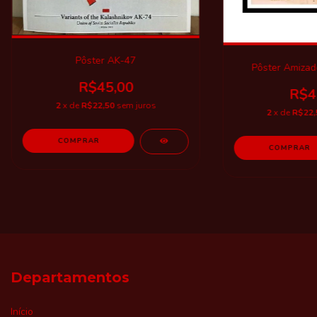
Pôster AK-47
Pôster Amiza
R$45,00
R$4
2
x de
R$22,50
sem juros
2
x de
R$22,
Departamentos
Início