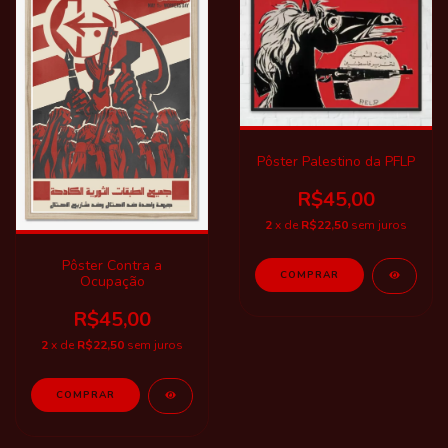
Pôster Palestino da PFLP
R$45,00
2
x de
R$22,50
sem juros
Pôster Contra a
COMPRAR
Ocupação
R$45,00
2
x de
R$22,50
sem juros
COMPRAR