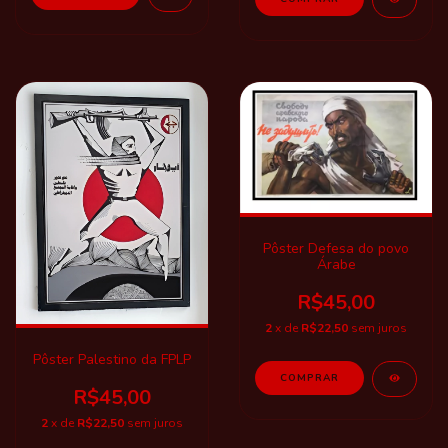
Pôster Defesa do povo
Árabe
R$45,00
2
x de
R$22,50
sem juros
Pôster Palestino da FPLP
R$45,00
2
x de
R$22,50
sem juros