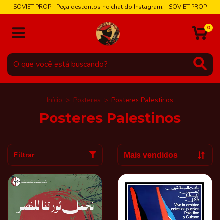
SOVIET PROP - Peça descontos no chat do Instagram! - SOVIET PROP
0
Início
>
Posteres
>
Posteres Palestinos
Posteres Palestinos
Filtrar