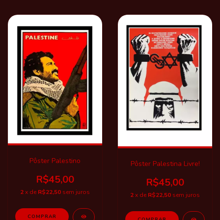
Pôster Palestino
Pôster Palestina Livre!
R$45,00
R$45,00
2
x de
R$22,50
sem juros
2
x de
R$22,50
sem juros
COMPRAR