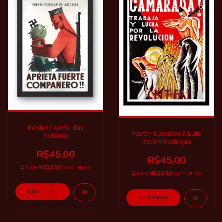
Pôster Frente das
Poster Camarada Lute
Astúrias
pela Revoluçao
R$45,00
R$45,00
2
x de
R$22,50
sem juros
2
x de
R$22,50
sem juros
COMPRAR