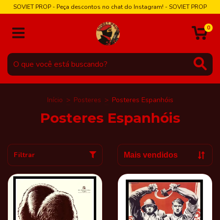
SOVIET PROP - Peça descontos no chat do Instagram! - SOVIET PROP
0
Início
>
Posteres
>
Posteres Espanhóis
Posteres Espanhóis
Filtrar