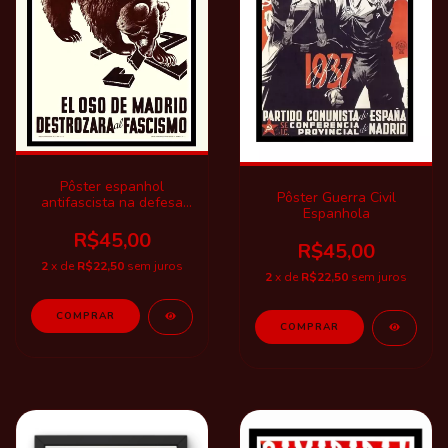
Pôster espanhol
Pôster Guerra Civil
antifascista na defesa
Espanhola
de Madri.
R$45,00
R$45,00
2
x de
R$22,50
sem juros
2
x de
R$22,50
sem juros
COMPRAR