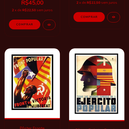
R$45,00
2
x de
R$22,50
sem juros
2
x de
R$22,50
sem juros
COMPRAR
Pôster Fronte