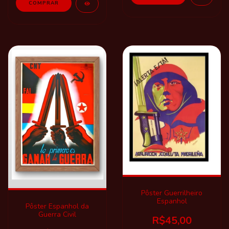
Pôster Guerrilheiro
Espanhol
Pôster Espanhol da
Guerra Civil
R$45,00