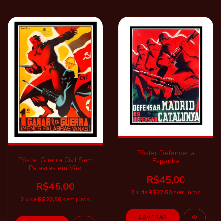
Pôster Defender a
Pôster Guerra Civil Sem
Espanha
Palavras em Vão
R$45,00
R$45,00
2
x de
R$22,50
sem juros
2
x de
R$22,50
sem juros