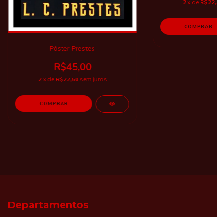
2
x de
R$22,
Pôster Prestes
R$45,00
2
x de
R$22,50
sem juros
Departamentos