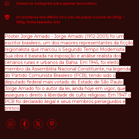
Chama no Instagram para ganhar descontos!
Os pôsteres tem 48x33 cm e são de papel Couché de 250g ~
300g, folha tamanho A3+
Pôster Jorge Amado - Jorge Amado (1912-2001) foi um
escritor brasileiro, um dos maiores representantes da ficção
regionalista que marcou o Segundo Tempo Modernista.
Sua obra é baseada na exposição e análise realista dos
cenários rurais e urbanos da Bahia. Em 1945, foi eleito
membro da Assembléia Nacional Constituinte, na legenda
do Partido Comunista Brasileiro (PCB), tendo sido o
deputado federal mais votado do Estado de São Paulo.
Jorge Amado foi o autor da lei, ainda hoje em vigor, que
assegura o direito à liberdade de culto religioso. Em 1947 o
PCB foi declarado ilegal e seus membros perseguidos e
presos.