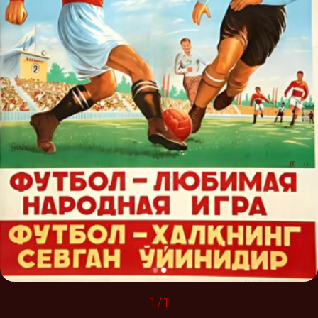
1
/
1