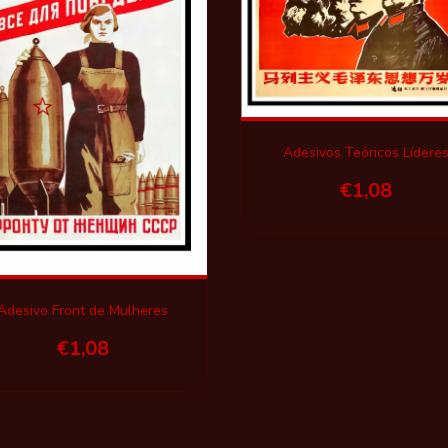
Adesivos Teóricos Lídere
€1,08
Adesivo Front de Mulheres
€1,08