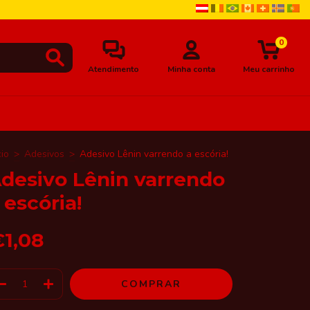
0
Atendimento
Minha conta
Meu carrinho
cio
>
Adesivos
>
Adesivo Lênin varrendo a escória!
desivo Lênin varrendo
 escória!
€1,08