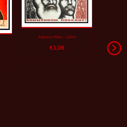
Adesivo Marx - Lênin
s
€1,08
Adesivo