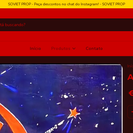
SOVIET PROP - Peça descontos no chat do Instagram! - SOVIET PROP
Início
Produtos
Contato
Iní
A