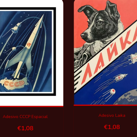
Adesivo Laika
Adesivo CCCP Espacial
€1,08
€1,08