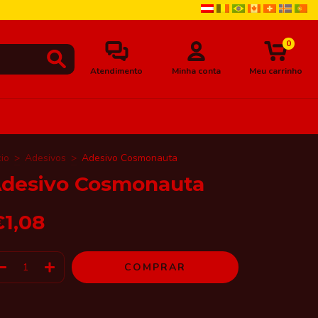
0
Atendimento
Minha conta
Meu carrinho
cio
>
Adesivos
>
Adesivo Cosmonauta
desivo Cosmonauta
€1,08