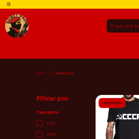
Início
>
Camisetas
Filtrar por
ESGOTADO
Tamanho
P (3)
M (3)