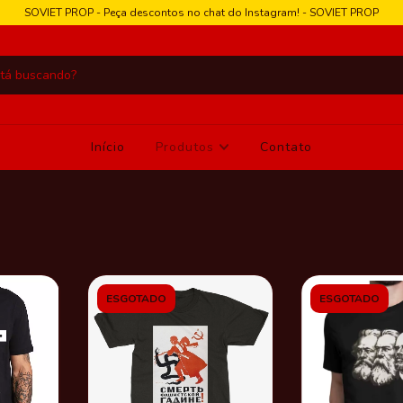
SOVIET PROP - Peça descontos no chat do Instagram! - SOVIET PROP
Início
Produtos
Contato
ESGOTADO
ESGOTADO