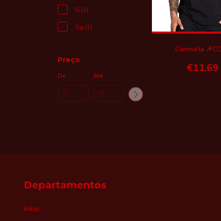
G (3)
Gg (1)
Camiseta ☭C
Preço
€11,69
De
Até
Departamentos
Início