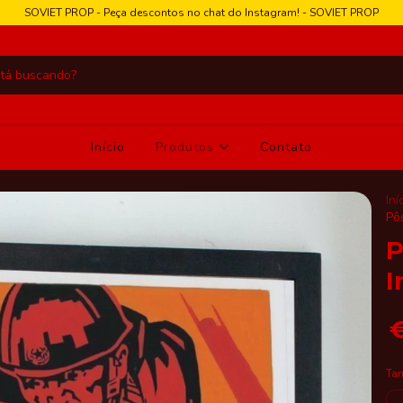
SOVIET PROP - Peça descontos no chat do Instagram! - SOVIET PROP
Início
Produtos
Contato
Iní
Pô
P
I
Ta