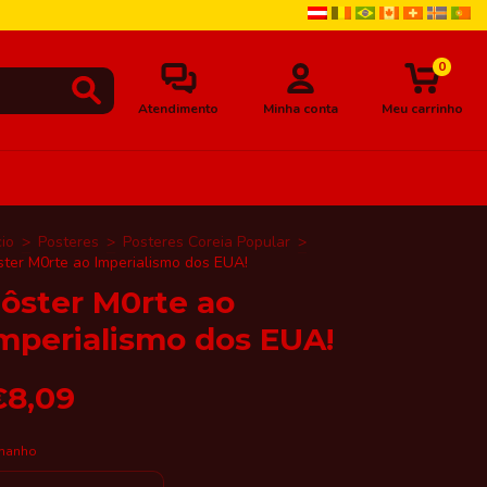
0
Atendimento
Minha conta
Meu carrinho
cio
>
Posteres
>
Posteres Coreia Popular
>
ster M0rte ao Imperialismo dos EUA!
ôster M0rte ao
mperialismo dos EUA!
€8,09
manho