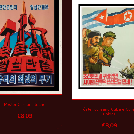
Pôster Coreano Juche
Pôster coreano Cuba e Core
unidos
€8,09
€8,09