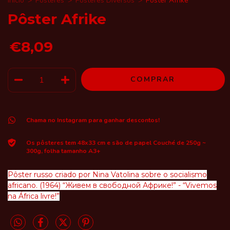
Início
>
Posteres
>
Posteres Diversos
>
Pôster Afrike
Pôster Afrike
€8,09
Chama no Instagram para ganhar descontos!
Os pôsteres tem 48x33 cm e são de papel Couché de 250g ~
300g, folha tamanho A3+
Pôster russo criado por Nina Vatolina sobre o socialismo
africano. (1964) “Живем в свободной Африке!” - “Vivemos
na África livre!”