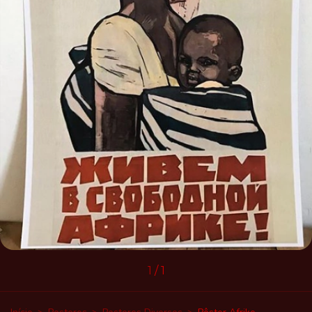
1
/
1