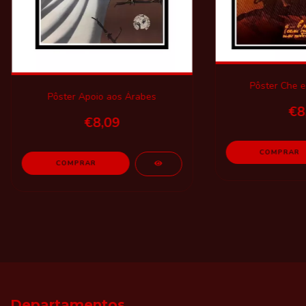
Pôster Che e
Pôster Apoio aos Árabes
€8
€8,09
COMPRAR
Departamentos