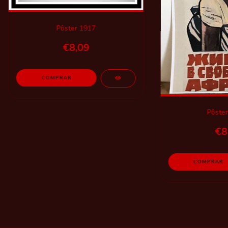
Pôster 1917
€8,09
Pôster
€8